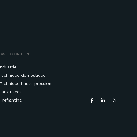
CATEGORIEËN
Industrie
Technique domestique
Technique haute pression
Eaux usees
Firefighting