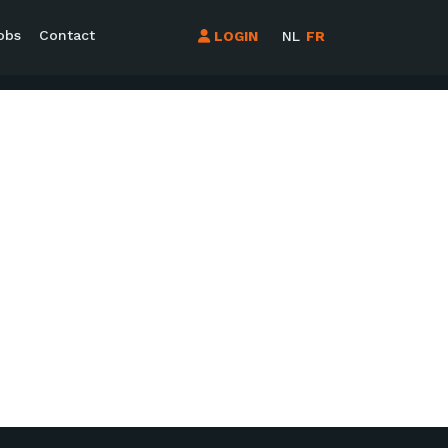
obs
Contact
LOGIN
NL
FR