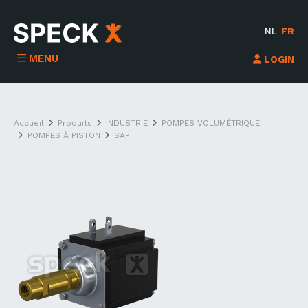
NL
FR
MENU
LOGIN
Accueil
Produits
INDUSTRIE
POMPES VOLUMÉTRIQUE
POMPES À PISTON
SAP