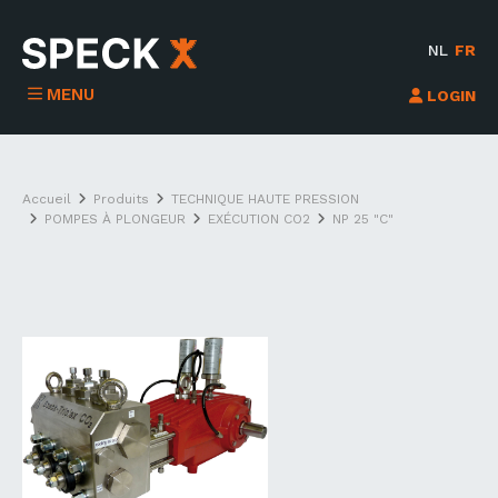
NL
FR
MENU
LOGIN
Accueil
Produits
TECHNIQUE HAUTE PRESSION
POMPES À PLONGEUR
EXÉCUTION CO2
NP 25 "C"