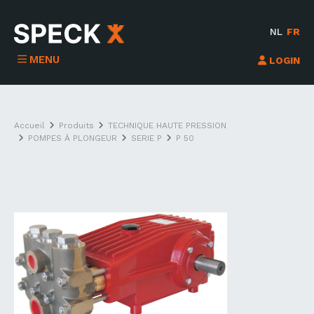
NL
FR
MENU
LOGIN
Accueil
Produits
TECHNIQUE HAUTE PRESSION
POMPES À PLONGEUR
SERIE P
P 50