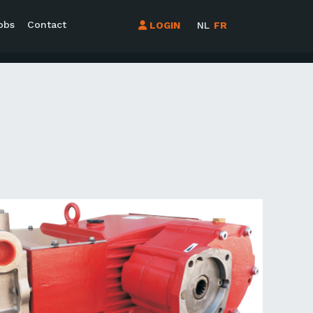
obs
Contact
LOGIN
NL
FR