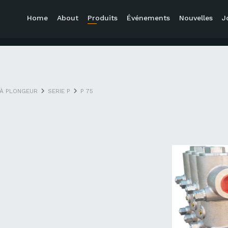
Home
About
Produits
Événements
Nouvelles
J
À PLONGEUR
SERIE P
P 75