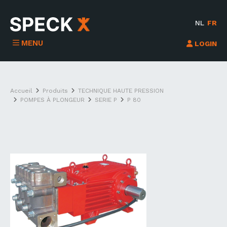
NL
FR
MENU
LOGIN
Accueil
Produits
TECHNIQUE HAUTE PRESSION
POMPES À PLONGEUR
SERIE P
P 80