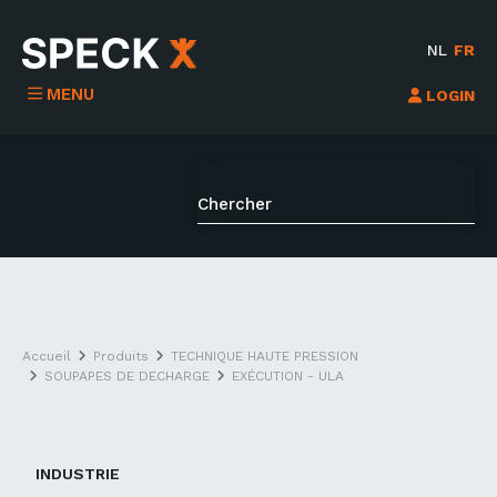
NL
FR
MENU
LOGIN
Accueil
Produits
TECHNIQUE HAUTE PRESSION
SOUPAPES DE DECHARGE
EXÉCUTION - ULA
INDUSTRIE