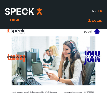
NL
FR
MENU
LOGIN
16/09/2024