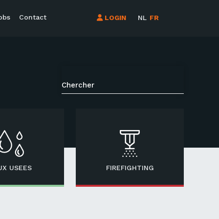
obs
Contact
LOGIN
NL
FR
UX USEES
FIREFIGHTING