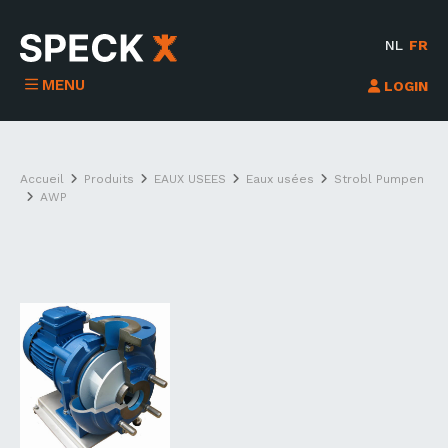
NL
FR
MENU
LOGIN
Accueil
Produits
EAUX USEES
Eaux usées
Strobl Pumpen
AWP