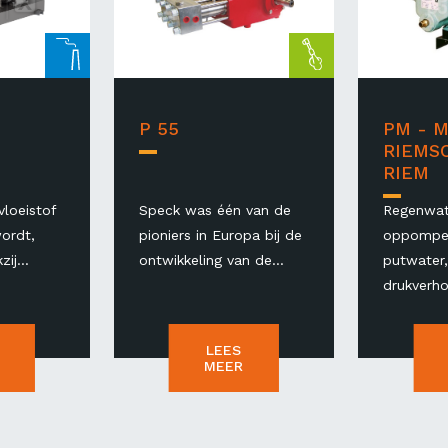
P 55
PM - M
RIEMSC
RIEM
vloeistof
Speck was één van de
Regenwat
ordt,
pioniers in Europa bij de
oppompe
ij...
ontwikkeling van de...
putwater
drukverhog
LEES
MEER