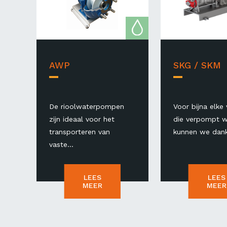
AWP
SKG / SKM
De rioolwaterpompen
Voor bijna elke 
zijn ideaal voor het
die verpompt w
transporteren van
kunnen we dankz
vaste...
LEES
LEES
MEER
MEER