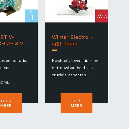
ET V-
Winter Electro -
HIJF & V-
aggregaat
errecuperatie,
Kwaliteit, levensduur en
n van
betrouwbaarheid zijn
,
cruciale aspecten...
ing,...
LEES
LEES
MEER
MEER