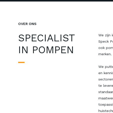
OVER ONS
SPECIALIST
We zijn 
Speck Po
IN POMPEN
ook pom
merken.
We putte
en kenni
sectore
te lever
standaa
maatwerk
toepassi
huistech