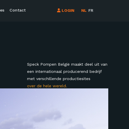
es
Contact
LOGIN
NL
FR
Speck Pompen België maakt deel uit van
een internationaal producerend bedrijf
met verschillende productiesites
over de hele wereld.