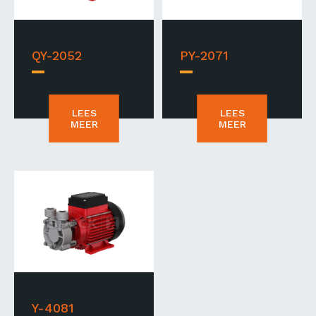
QY-2052
PY-2071
LEES
LEES
MEER
MEER
Y-4081