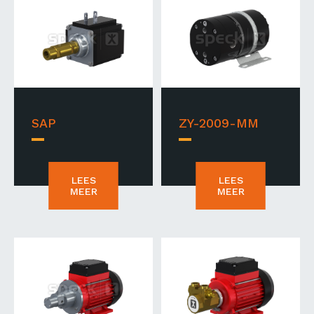
SAP
ZY-2009-MM
LEES
LEES
MEER
MEER