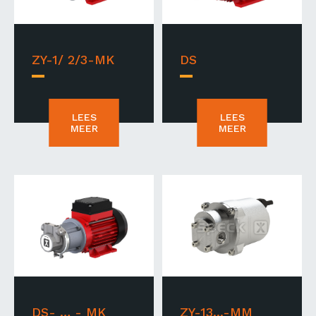
ZY-1/ 2/3-MK
DS
LEES
LEES
MEER
MEER
DS- … - MK
ZY-13...-MM