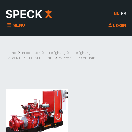
NL
FR
MENU
LOGIN
Home
Producten
Firefighting
Firefighting
WINTER - DIESEL - UNIT
Winter - Diesel-unit