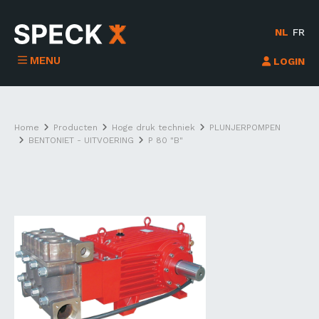
NL
FR
MENU
LOGIN
Home
Producten
Hoge druk techniek
PLUNJERPOMPEN
BENTONIET - UITVOERING
P 80 "B"