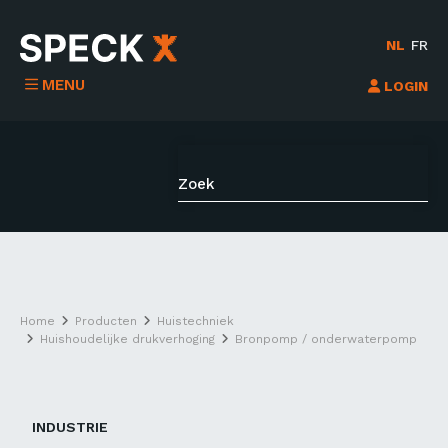
NL
FR
MENU
LOGIN
Home
Producten
Huistechniek
Huishoudelijke drukverhoging
Bronpomp / onderwaterpomp
INDUSTRIE