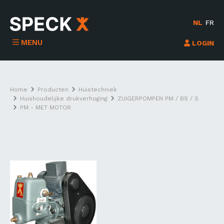
NL
FR
MENU
LOGIN
Home
Producten
Huistechniek
Huishoudelijke drukverhoging
ZUIGERPOMPEN PM / BS / S
PM - MET MOTOR