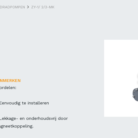
NDRADPOMPEN
ZY-1/ 2/3-MK
ENMERKEN
ordelen:
Eenvoudig te installeren
Lekkage- en onderhoudsvrij door
gneetkoppeling.