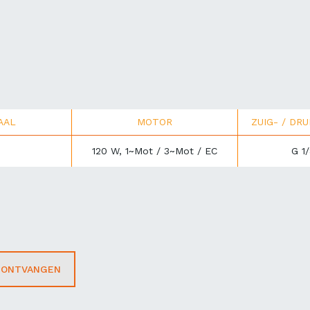
AAL
MOTOR
ZUIG- / DR
120 W, 1~Mot / 3~Mot / EC
G 1/
T ONTVANGEN