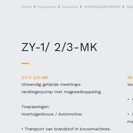
Home
Producten
Industrie
VERDRINGERPOMPEN
TA
ZY-1/ 2/3-MK
ZY-1/ 2/3-MK
K
Uitwendig getande meertraps
Vo
verdringerpomp met magneetkoppeling.
• 
Toepassingen:
Voertuigenbouw / Automotive:
• 
ma
• Transport van brandstof in bouwmachines.