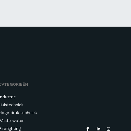
CATEGORIEËN
Industrie
Huistechniek
Hoge druk techniek
Waste water
Firefighting