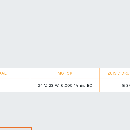
AAL
MOTOR
ZUIG / DR
24 V, 23 W, 6.000 1/min, EC
G 3/