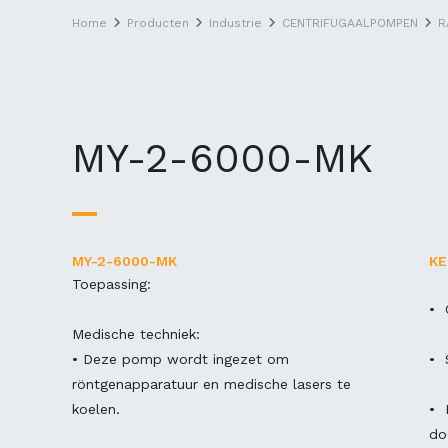
Home
Producten
Industrie
CENTRIFUGAALPOMPEN
R
MY-2-6000-MK
MY-2-6000-MK
K
Toepassing:
• 
Medische techniek:
• Deze pomp wordt ingezet om
• 
röntgenapparatuur en medische lasers te
koelen.
• 
do