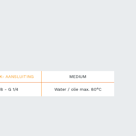
UK- AANSLUITING
MEDIUM
8 - G 1/4
Water / olie max. 80°C