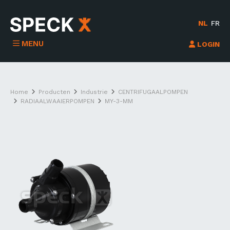
NL
FR
MENU
LOGIN
Home
Producten
Industrie
CENTRIFUGAALPOMPEN
RADIAALWAAIERPOMPEN
MY-3-MM