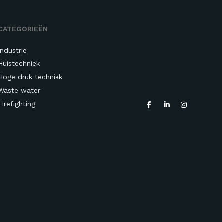
CATEGORIEËN
Industrie
Huistechniek
Hoge druk techniek
Waste water
Firefighting