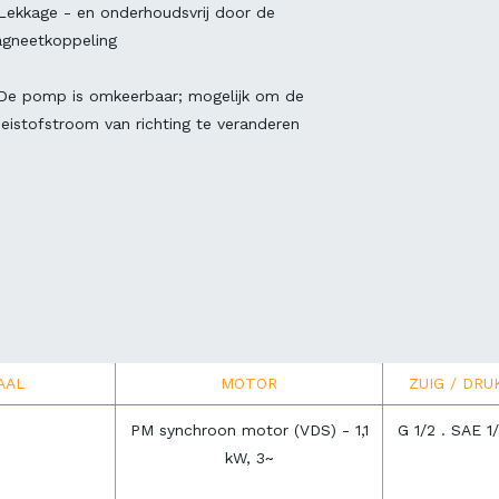
Lekkage - en onderhoudsvrij door de
gneetkoppeling
De pomp is omkeerbaar; mogelijk om de
oeistofstroom van richting te veranderen
AAL
MOTOR
ZUIG / DRU
PM synchroon motor (VDS) - 1,1
G 1/2 . SAE 1/
kW, 3~