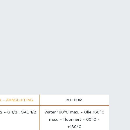
K - AANSLUITING
MEDIUM
2 - G 1/2 . SAE 1/2
Water 160°C max. - Olie 160°C
max. - fluorinert - 60°C -
+180°C