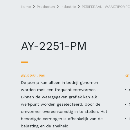
Home
Producten
Industrie
PERIFERAAL- WAAIERPOMPE
AY-2251-PM
AY-2251-PM
K
De pomp kan alleen in bedrijf genomen
worden met een frequentieomvormer.
• 
Binnen de weergegeven grafiek kan elk
werkpunt worden geselecteerd, door de
• 
omvormer overeenkomstig in te stellen. Het
benodigde vermogen is afhankelijk van de
• 
belasting en de snelheid.