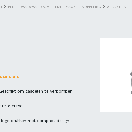
N
PERIFERAALWAAIERPOMPEN MET MAGNEETKOPPELING
AY-2251-PM
ENMERKEN
Geschikt om gasdelen te verpompen
Steile curve
Hoge drukken met compact design