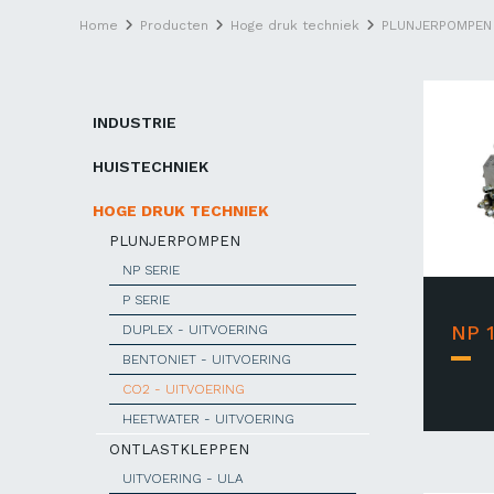
Home
Producten
Hoge druk techniek
PLUNJERPOMPEN
INDUSTRIE
HUISTECHNIEK
HOGE DRUK TECHNIEK
PLUNJERPOMPEN
NP SERIE
P SERIE
NP 1
DUPLEX - UITVOERING
BENTONIET - UITVOERING
CO2 - UITVOERING
HEETWATER - UITVOERING
ONTLASTKLEPPEN
UITVOERING - ULA