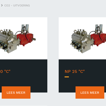
CO2 - UITVOERING
0 "C"
NP 25 "C"
LEES MEER
LEES MEER