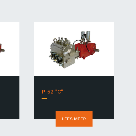
P 52 "C"
LEES MEER