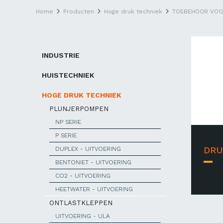
Home
Producten
Hoge druk techniek
TOEBEHOOR VOO
INDUSTRIE
HUISTECHNIEK
HOGE DRUK TECHNIEK
PLUNJERPOMPEN
NP SERIE
P SERIE
DRU
DUPLEX - UITVOERING
BENTONIET - UITVOERING
CO2 - UITVOERING
HEETWATER - UITVOERING
ONTLASTKLEPPEN
UITVOERING - ULA