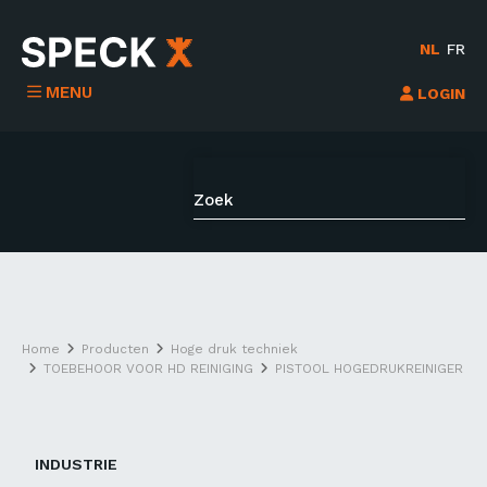
NL
FR
MENU
LOGIN
Home
Producten
Hoge druk techniek
TOEBEHOOR VOOR HD REINIGING
PISTOOL HOGEDRUKREINIGER
INDUSTRIE